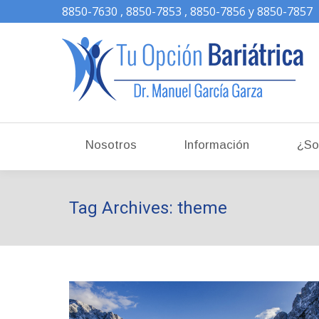
8850-7630 , 8850-7853 , 8850-7856 y 8850-7857
Nosotros
Información
Nosotros
Información
¿So
Tag Archives:
theme