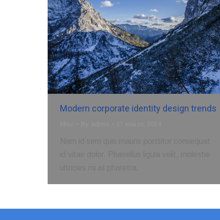
Modern corporate identity design trends
Misc
By
admin
17 marzo, 2014
Nam id sem quis mauris porttitor consequat
id vitae dolor. Phasellus ligula velit, molestie
ultricies mi at pharetra.