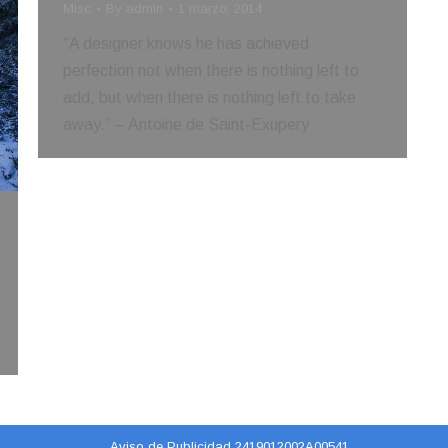
Misc
By
admin
1 marzo, 2014
“A designer knows he has achieved
perfection not when there is nothing left to
add, but when there is nothing left to take
away.” – Antoine de Saint-Exupery
Aviso de Publicidad 2419012002A00541